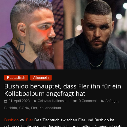
Raptastisch
Allgemein
Bushido behauptet, dass Fler ihn für ein
Kollaboalbum angefragt hat
,
21. April 2023
Octavius Hallenstein
0 Comment
Anfrage
,
,
,
Bushido
CCN4
Fler
Kollaboalbum
Bushido
vs.
Fler
Das Tischtuch zwischen Fler und Bushido ist
schon seit Jahren unwiederbringlich zerschnitten. Zumindest sieht