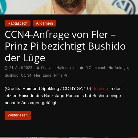
Raptastisch
Allgemein
CCN4-Anfrage von Fler –
Prinz Pi bezichtigt Bushido
der Lüge
,
21. April 2023
Octavius Hallenstein
0 Comment
Anfrage
,
,
,
,
Bushido
CCN4
Fler
Lüge
Prinz Pi
(Credits: Raimond Spekking / CC BY-SA 4.0)
Bushido
In der
letzten Episode des Backstage-Podcasts hat Bushido einige
brisante Aussagen getätigt.
Weiterlesen