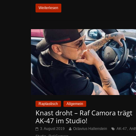
Weiterlesen
Raptastisch
Allgemein
Knast droht – Raf Camora trägt
AK-47 im Studio!
,
3. August 2019
Octavius Hallenstein
AK-47
Anth
,