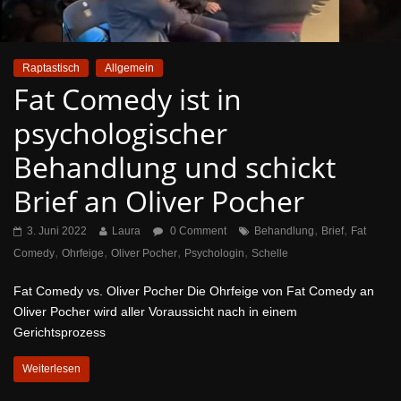
Raptastisch
Allgemein
Fat Comedy ist in
psychologischer
Behandlung und schickt
Brief an Oliver Pocher
,
,
3. Juni 2022
Laura
0 Comment
Behandlung
Brief
Fat
,
,
,
,
Comedy
Ohrfeige
Oliver Pocher
Psychologin
Schelle
Fat Comedy vs. Oliver Pocher Die Ohrfeige von Fat Comedy an
Oliver Pocher wird aller Voraussicht nach in einem
Gerichtsprozess
Weiterlesen