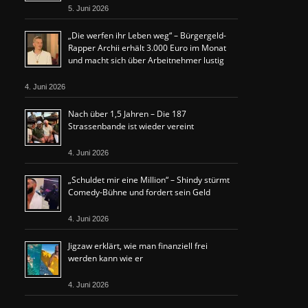
5. Juni 2026
„Die werfen ihr Leben weg“ – Bürgergeld-
Rapper Archii erhält 3.000 Euro im Monat
und macht sich über Arbeitnehmer lustig
4. Juni 2026
Nach über 1,5 Jahren – Die 187
Strassenbande ist wieder vereint
4. Juni 2026
„Schuldet mir eine Million“ – Shindy stürmt
Comedy-Bühne und fordert sein Geld
4. Juni 2026
Jigzaw erklärt, wie man finanziell frei
werden kann wie er
4. Juni 2026