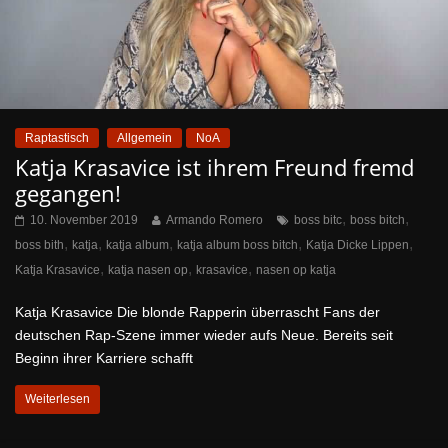
Raptastisch
Allgemein
NoA
Katja Krasavice ist ihrem Freund fremd
gegangen!
,
,
10. November 2019
Armando Romero
boss bitc
boss bitch
,
,
,
,
,
boss bith
katja
katja album
katja album boss bitch
Katja Dicke Lippen
,
,
,
Katja Krasavice
katja nasen op
krasavice
nasen op katja
Katja Krasavice Die blonde Rapperin überrascht Fans der
deutschen Rap-Szene immer wieder aufs Neue. Bereits seit
Beginn ihrer Karriere schafft
Weiterlesen