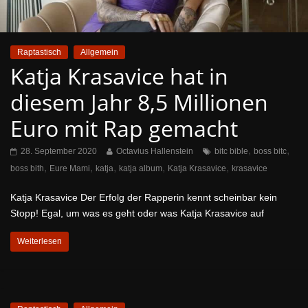
Raptastisch
Allgemein
Katja Krasavice hat in
diesem Jahr 8,5 Millionen
Euro mit Rap gemacht
,
,
28. September 2020
Octavius Hallenstein
bitc bible
boss bitc
,
,
,
,
,
boss bith
Eure Mami
katja
katja album
Katja Krasavice
krasavice
Katja Krasavice Der Erfolg der Rapperin kennt scheinbar kein
Stopp! Egal, um was es geht oder was Katja Krasavice auf
Weiterlesen