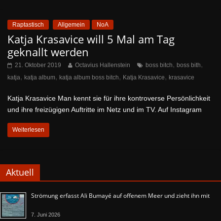
Raptastisch
Allgemein
NoA
Katja Krasavice will 5 Mal am Tag
geknallt werden
,
,
21. Oktober 2019
Octavius Hallenstein
boss bitch
boss bith
,
,
,
,
katja
katja album
katja album boss bitch
Katja Krasavice
krasavice
Katja Krasavice Man kennt sie für ihre kontroverse Persönlichkeit
und ihre freizügigen Auftritte im Netz und im TV. Auf Instagram
Weiterlesen
Aktuell
Strömung erfasst Ali Bumayé auf offenem Meer und zieht ihn mit
7. Juni 2026