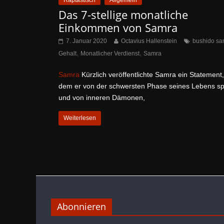
Raptastisch
Allgemein
Das 7-stellige monatliche
Einkommen von Samra
7. Januar 2020
Octavius Hallenstein
bushido sa
,
,
Gehalt
Monatlicher Verdienst
Samra
Samra
Kürzlich veröffentlichte Samra ein Statement,
dem er von der schwersten Phase seines Lebens sp
und von inneren Dämonen,
Weiterlesen
Abonnieren