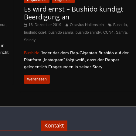
Raptastisch
Allgemein
Es wird ernst – Bushido kündigt
Beerdigung an
,
,
mra
16. Dezember 2019
Octavius Hallenstein
Bushido
,
,
,
,
,
bushido ccn4
bushido samra
bushido shindy
CCN4
Samra
Shindy
 in
richt
Bushido
Jeder der dem Rap-Giganten Bushido auf der
Plattform „Instagram“ folgt weiß, dass der Rapper
gelegentlich Fragerunden in seiner Story
Weiterlesen
Kontakt