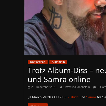
Raptastisch
Allgemein
Trotz Album-Diss – ne
und Samra online
21. Dezember 2021
Octavius Hallenstein
0 Com
(© Marco Verch / CC 2.0)
Bushido
und
Samra
Als Sa