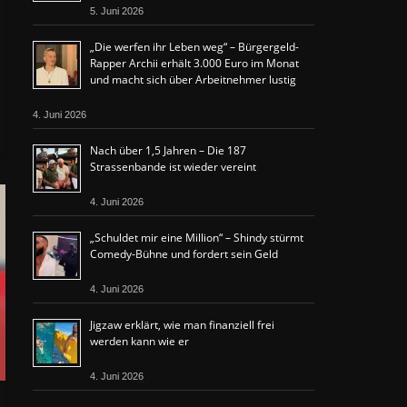
5. Juni 2026
„Die werfen ihr Leben weg“ – Bürgergeld-
Rapper Archii erhält 3.000 Euro im Monat
und macht sich über Arbeitnehmer lustig
4. Juni 2026
Nach über 1,5 Jahren – Die 187
Strassenbande ist wieder vereint
4. Juni 2026
„Schuldet mir eine Million“ – Shindy stürmt
Comedy-Bühne und fordert sein Geld
4. Juni 2026
Jigzaw erklärt, wie man finanziell frei
werden kann wie er
4. Juni 2026