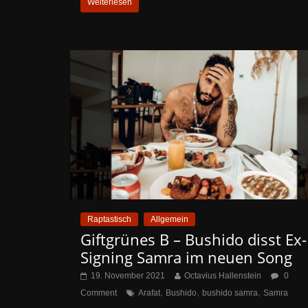
Weiterlesen
Raptastisch
Allgemein
Giftgrünes B – Bushido disst Ex-
Signing Samra im neuen Song
19. November 2021
Octavius Hallenstein
0
,
,
,
Comment
Arafat
Bushido
bushido samra
Samra