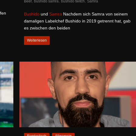
,
,
,
Beef
bushido samra
bushido twitch
Samra
fen
Bushido
und
Samra
Nachdem sich Samra von seinem
damaligen Labelchef Bushido in 2019 getrennt hat, gab
es zwischen den beiden
Weiterlesen