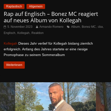
Raptastisch
Allgemein
Rap auf Englisch – Bonez MC reagiert
auf neues Album von Kollegah
,
,
,
5. November 2023
Armando Romero
Album
Bonez MC
cba
,
,
Englisch
Kollegah
Reaktion
Kollegah
Dieses Jahr verlief für Kollegah bislang ziemlich
erfolgreich. Anfang des Jahres startete er eine riesige
Promophase zu seinem Sommeralbum
Weiterlesen