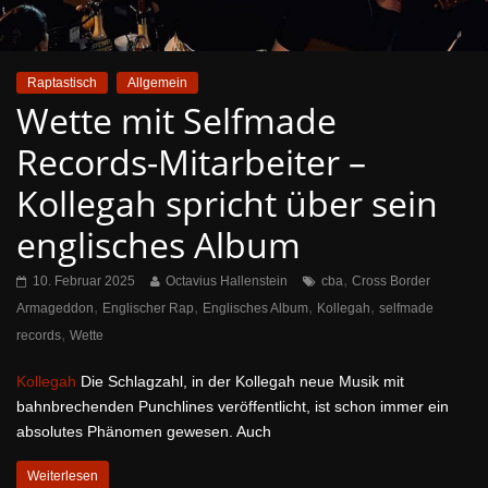
Raptastisch
Allgemein
Wette mit Selfmade
Records-Mitarbeiter –
Kollegah spricht über sein
englisches Album
,
10. Februar 2025
Octavius Hallenstein
cba
Cross Border
,
,
,
,
Armageddon
Englischer Rap
Englisches Album
Kollegah
selfmade
,
records
Wette
Kollegah
Die Schlagzahl, in der Kollegah neue Musik mit
bahnbrechenden Punchlines veröffentlicht, ist schon immer ein
absolutes Phänomen gewesen. Auch
Weiterlesen