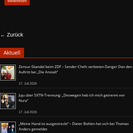
Weiterlesen
← Zurück
Aktuell
Zensur-Skandal beim ZDF – Sender-Chefs verbieten Danger Dan den
Auftritt bei „Die Anstalt“
17. Juli 2026
Juju über SXTN-Trennung: „Deswegen hab ich mich getrennt von
Nura“
17. Juli 2026
„Meine Hand ist ausgestreckt“ – Dieter Bohlen hat sich bei Thomas
Anders gemeldet