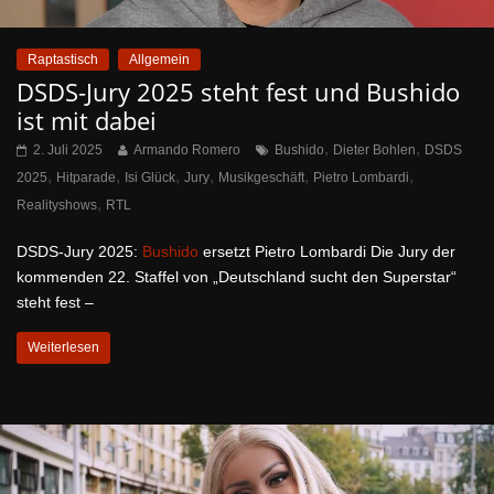
Raptastisch
Allgemein
DSDS-Jury 2025 steht fest und Bushido
ist mit dabei
,
,
2. Juli 2025
Armando Romero
Bushido
Dieter Bohlen
DSDS
,
,
,
,
,
,
2025
Hitparade
Isi Glück
Jury
Musikgeschäft
Pietro Lombardi
,
Realityshows
RTL
DSDS-Jury 2025:
Bushido
ersetzt Pietro Lombardi Die Jury der
kommenden 22. Staffel von „Deutschland sucht den Superstar“
steht fest –
Weiterlesen