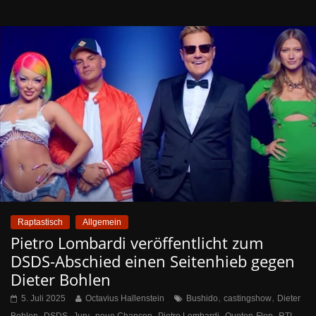
Raptastisch
Allgemein
Pietro Lombardi veröffentlicht zum
DSDS-Abschied einen Seitenhieb gegen
Dieter Bohlen
,
,
5. Juli 2025
Octavius Hallenstein
Bushido
castingshow
Dieter
,
,
,
,
,
,
,
Bohlen
DSDS
Jury
neue Chancen
Pietro Lombardi
Quoten-Flop
RTL