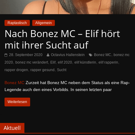
Raptastisch
Allgemein
Nach Bonez MC – Elif hört
mit ihrer Sucht auf
,
28. September 2020
Octavius Hallenstein
Bonez MC
bonez mc
,
,
,
,
,
,
2020
bonez mc verändert
Elif
elif 2020
elif künstlerin
elif rapperin
,
,
rapper drogen
rapper gesund
Sucht
Bonez MC
Zurzeit hat Bonez MC neben dem Status als eine Rap-
Legende auch den eines Vorbilds. In seinen letzten paar
Weiterlesen
Aktuell