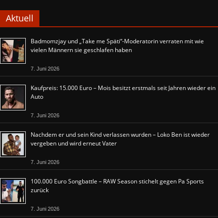
Aktuell
Badmomzjay und „Take me Späti“-Moderatorin verraten mit wie
vielen Männern sie geschlafen haben
7. Juni 2026
Kaufpreis: 15.000 Euro – Mois besitzt erstmals seit Jahren wieder ein
Auto
7. Juni 2026
Nachdem er und sein Kind verlassen wurden – Loko Ben ist wieder
vergeben und wird erneut Vater
7. Juni 2026
100.000 Euro Songbattle – RAW Season stichelt gegen Pa Sports
zurück
7. Juni 2026