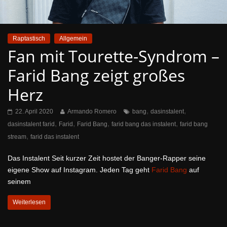
Raptastisch
Allgemein
Fan mit Tourette-Syndrom –
Farid Bang zeigt großes
Herz
,
,
22. April 2020
Armando Romero
bang
dasinstalent
,
,
,
,
dasinstalent farid
Farid
Farid Bang
farid bang das instalent
farid bang
,
stream
farid das instalent
Das Instalent Seit kurzer Zeit hostet der Banger-Rapper seine
eigene Show auf Instagram. Jeden Tag geht
Farid Bang
auf
seinem
Weiterlesen