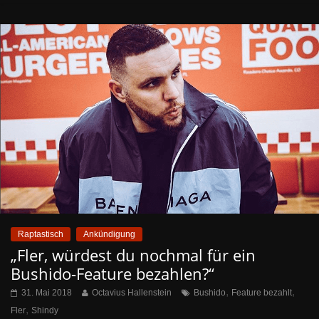
Raptastisch
Ankündigung
„Fler, würdest du nochmal für ein
Bushido-Feature bezahlen?“
,
,
31. Mai 2018
Octavius Hallenstein
Bushido
Feature bezahlt
,
Fler
Shindy