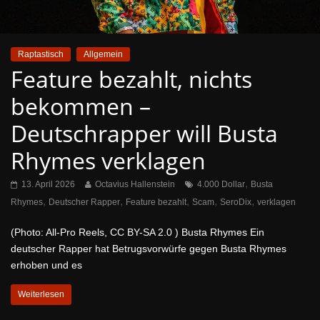
Raptastisch
Allgemein
Feature bezahlt, nichts
bekommen –
Deutschrapper will Busta
Rhymes verklagen
,
13. April 2026
Octavius Hallenstein
4.000 Dollar
Busta
,
,
,
,
,
Rhymes
Deutscher Rapper
Feature bezahlt
Scam
SeroDix
verklagen
(Photo: All-Pro Reels, CC BY-SA 2.0 ) Busta Rhymes Ein
deutscher Rapper hat Betrugsvorwürfe gegen Busta Rhymes
erhoben und es
Weiterlesen