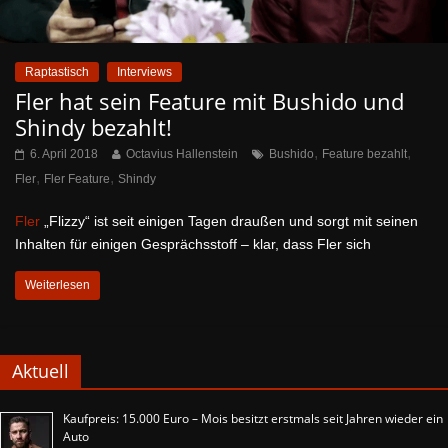
Raptastisch
Interviews
Fler hat sein Feature mit Bushido und
Shindy bezahlt!
,
,
6. April 2018
Octavius Hallenstein
Bushido
Feature bezahlt
,
,
Fler
Fler Feature
Shindy
Fler
„Flizzy“ ist seit einigen Tagen draußen und sorgt mit seinen
Inhalten für einigen Gesprächsstoff – klar, dass Fler sich
Weiterlesen
Aktuell
Kaufpreis: 15.000 Euro – Mois besitzt erstmals seit Jahren wieder ein
Auto