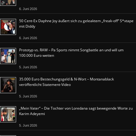
6. Juni 2026
50 Cent-Ex Daphne Joy äußert sich zu geleaktem „freak-off“ S*xtape
mit Diddy
6. Juni 2026
Prototyp vs. RAW – Pa Sports nimmt Songbattle an und will um
100.000 Euro wetten
5. Juni 2026
35.000 Euro Bestechungsgeld & N-Wort – Montanablack
veröffentlicht Statement-Video
5. Juni 2026
„Mein Vater“ – Die Tochter von Loredana sagt bewegende Worte zu
Karim Adeyemi
5. Juni 2026