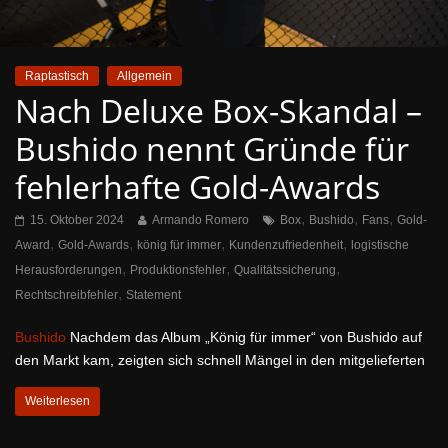
Raptastisch
Allgemein
Nach Deluxe Box-Skandal –
Bushido nennt Gründe für
fehlerhafte Gold-Awards
,
,
,
15. Oktober 2024
Armando Romero
Box
Bushido
Fans
Gold-
,
,
,
,
Award
Gold-Awards
könig für immer
Kundenzufriedenheit
logistische
,
,
,
Herausforderungen
Produktionsfehler
Qualitätssicherung
,
Rechtschreibfehler
Statement
Bushido
Nachdem das Album „König für immer“ von Bushido auf
den Markt kam, zeigten sich schnell Mängel in den mitgelieferten
Weiterlesen