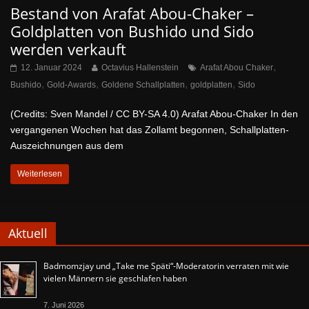
Bestand von Arafat Abou-Chaker –
Goldplatten von Bushido und Sido
werden verkauft
,
12. Januar 2024
Octavius Hallenstein
Arafat Abou Chaker
,
,
,
,
Bushido
Gold-Awards
Goldene Schallplatten
goldplatten
Sido
(Credits: Sven Mandel / CC BY-SA 4.0) Arafat Abou-Chaker In den
vergangenen Wochen hat das Zollamt begonnen, Schallplatten-
Auszeichnungen aus dem
Weiterlesen
Aktuell
Badmomzjay und „Take me Späti“-Moderatorin verraten mit wie
vielen Männern sie geschlafen haben
7. Juni 2026