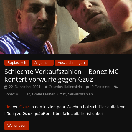
Raptastisch
Allgemein
Auszeichnungen
Schlechte Verkaufszahlen – Bonez MC
kontert Vorwürfe gegen Gzuz
22. Dezember 2021
Octavius Hallenstein
0 Comment
,
,
,
,
Bonez MC
Fler
Große Freiheit
Gzuz
Verkaufszahlen
Fler
vs.
Gzuz
In den letzten paar Wochen hat sich Fler auffallend
häufig zu Gzuz geäußert. Ebenfalls auffällig ist dabei,
Weiterlesen