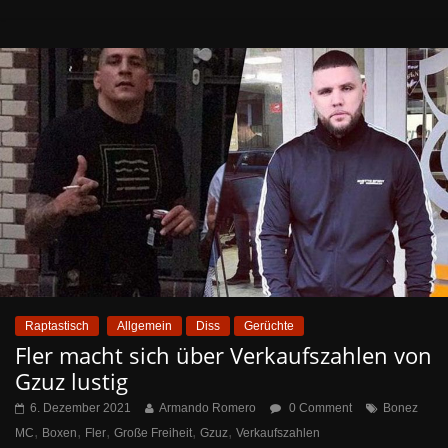
Raptastisch
Allgemein
Diss
Gerüchte
Fler macht sich über Verkaufszahlen von
Gzuz lustig
6. Dezember 2021
Armando Romero
0 Comment
Bonez
,
,
,
,
,
MC
Boxen
Fler
Große Freiheit
Gzuz
Verkaufszahlen