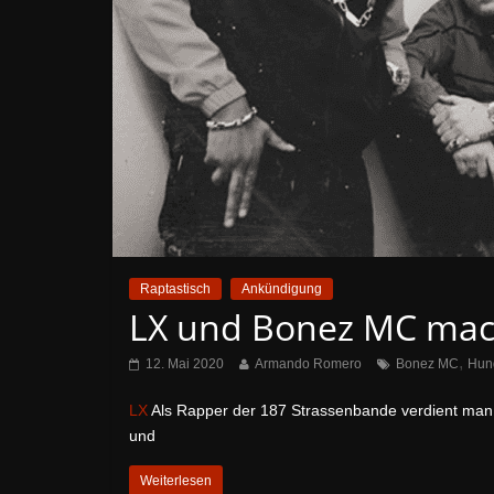
Raptastisch
Ankündigung
LX und Bonez MC mach
,
12. Mai 2020
Armando Romero
Bonez MC
Hun
LX
Als Rapper der 187 Strassenbande verdient man a
und
Weiterlesen