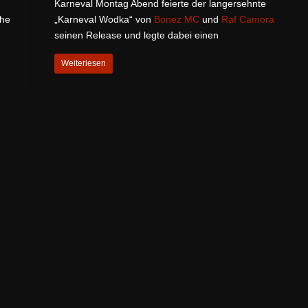
Karneval Montag Abend feierte der langersehnte
ihe
„Karneval Wodka“ von
Bonez MC
und
Raf Camora
seinen Release und legte dabei einen
Weiterlesen