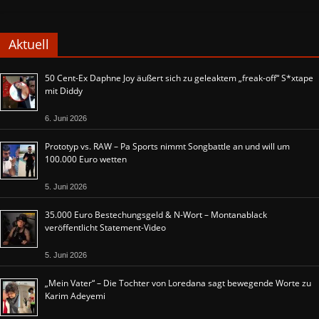
Aktuell
50 Cent-Ex Daphne Joy äußert sich zu geleaktem „freak-off“ S*xtape
mit Diddy
6. Juni 2026
Prototyp vs. RAW – Pa Sports nimmt Songbattle an und will um
100.000 Euro wetten
5. Juni 2026
35.000 Euro Bestechungsgeld & N-Wort – Montanablack
veröffentlicht Statement-Video
5. Juni 2026
„Mein Vater“ – Die Tochter von Loredana sagt bewegende Worte zu
Karim Adeyemi