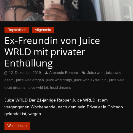
Raptastisch
Allgemein
Ex-Freundin von Juice
WRLD mit privater
Enthüllung
,
12. Dezember 2019
Armando Romero
Juice wrld
juice wrld
,
,
,
,
death
juice wrld drogen
juice wrld drugs
juice wrld ex freunin
juice wrld
,
,
lucid dreams
juice wrld tot
lucid dreams
Juice WRLD Der 21-jährige Rapper Juice WRLD ist am
vergangenen Wochenende, nach dem sein Privatjet in Chicago
gelandet ist, wegen
Weiterlesen