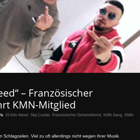
eed“ – Französischer
rt KMN-Mitglied
,
,
,
,
20 Kilo Weed
5kg Crystal
Französischer Geheimdienst
KMN Gang
KMN-
hlagzeilen. Viel zu oft allerdings nicht wegen ihrer Musik.