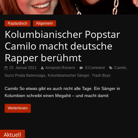
Raptastisch
Allgemein
Kolumbianischer Popstar
Camilo macht deutsche
Rapper berühmt
,
25. Januar 2021
Armando Romero
0 Comment
Camilo
,
,
Gucci Prada Balenciaga
Kolumbianischer Sänger
Trash Boyz
Camilo So etwas gibt es auch nicht alle Tage. Ein Sänger in
Kolumbien schreibt einen Megahit – und macht damit
Weiterlesen
Aktuell