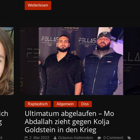
Weiterlesen
Raptastisch
Allgemein
Diss
ich
Ultimatum abgelaufen – Mo
g
Abdallah zieht gegen Kolja
Goldstein in den Krieg
t
2. Mai 2022
Octavius Hallenstein
0 Comment