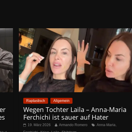
Raptastisch
Allgemein
er
Wegen Tochter Laila – Anna-Maria
es
Ferchichi ist sauer auf Hater
,
19. März 2026
Armando Romero
Anna-Maria
,
,
,