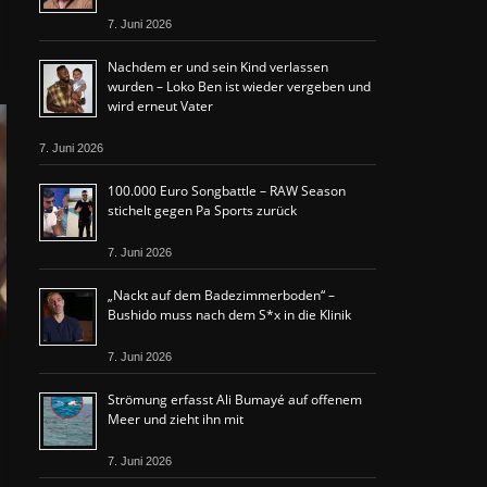
7. Juni 2026
Nachdem er und sein Kind verlassen
wurden – Loko Ben ist wieder vergeben und
wird erneut Vater
7. Juni 2026
100.000 Euro Songbattle – RAW Season
stichelt gegen Pa Sports zurück
7. Juni 2026
„Nackt auf dem Badezimmerboden“ –
Bushido muss nach dem S*x in die Klinik
7. Juni 2026
Strömung erfasst Ali Bumayé auf offenem
Meer und zieht ihn mit
7. Juni 2026