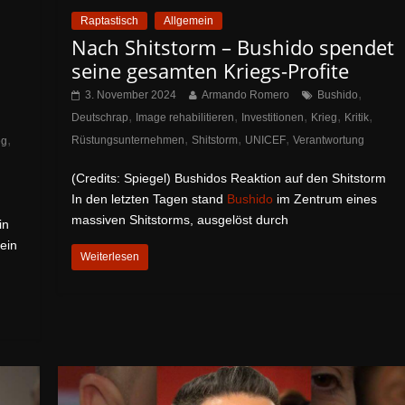
Raptastisch
Allgemein
Nach Shitstorm – Bushido spendet
seine gesamten Kriegs-Profite
,
3. November 2024
Armando Romero
Bushido
,
,
,
,
,
Deutschrap
Image rehabilitieren
Investitionen
Krieg
Kritik
,
,
,
,
Rüstungsunternehmen
Shitstorm
UNICEF
Verantwortung
eg
(Credits: Spiegel) Bushidos Reaktion auf den Shitstorm
In den letzten Tagen stand
Bushido
im Zentrum eines
massiven Shitstorms, ausgelöst durch
in
ein
Weiterlesen