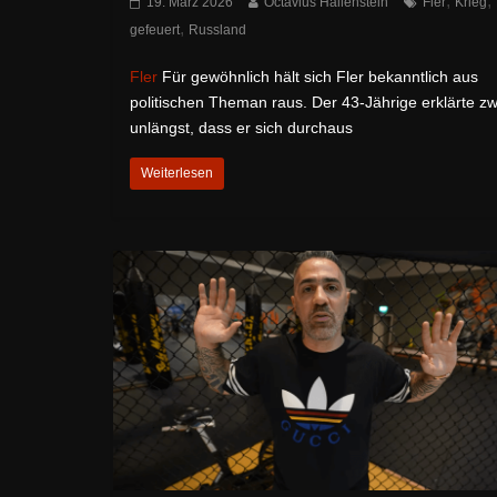
,
,
19. März 2026
Octavius Hallenstein
Fler
Krieg
,
gefeuert
Russland
Fler
Für gewöhnlich hält sich Fler bekanntlich aus
politischen Theman raus. Der 43-Jährige erklärte z
unlängst, dass er sich durchaus
Weiterlesen