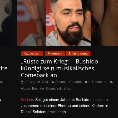
Raptastisch
Allgemein
Ankündigung
„Rüste zum Krieg“ – Bushido
ite
kündigt sein musikalisches
Comeback an
,
,
eg
22. August 2023
Armando Romero
0 Comment
,
,
,
Album
Bushido
Comeback
Krieg
s
Bushido
Seit gut einem Jahr lebt Bushido nun schon
zusammen mit seiner Ehefrau und seinen Kindern in
Dubai. Seitdem erschienen