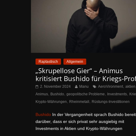
Raptastisch
Allgemein
„Skrupellose Gier“ – Animus
kritisiert Bushido für Kriegs-Prof
,
2. November 2024
Manu
AeroVironment
aktien
,
,
,
,
Animus
Bushido
geopolitsche Probleme
Investments
Kri
,
,
Krypto-Währungen
Rheinmetall
Rüstungs-Investitionen
Bushido
In der Vergangenheit sprach Bushido bereit
darüber, dass er sich privat sehr ausgiebig mit
Investments in Aktien und Krypto-Währungen