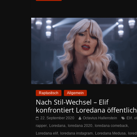
Raptastisch
Allgemein
Nach Stil-Wechsel – Elif
konfrontiert Loredana öffentlich
,
22. September 2020
Octavius Hallenstein
Elif
el
,
,
,
,
rapper
Loredana
loredana 2020
loredana comeback
,
,
,
Loredana elif
loredana instagram
Loredana Medusa
lore