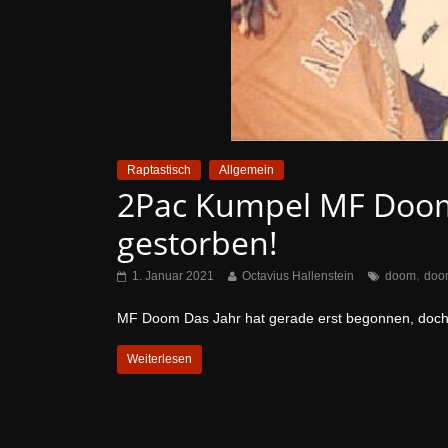
Raptastisch
Allgemein
2Pac Kumpel MF Doom 
gestorben!
,
1. Januar 2021
Octavius Hallenstein
doom
doo
MF Doom Das Jahr hat gerade erst begonnen, doch s
Weiterlesen