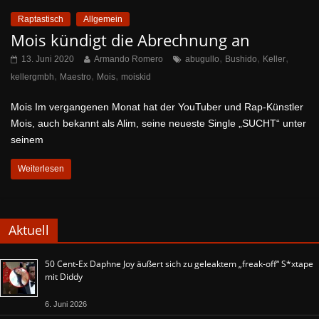
Raptastisch
Allgemein
Mois kündigt die Abrechnung an
,
,
,
13. Juni 2020
Armando Romero
abugullo
Bushido
Keller
,
,
,
kellergmbh
Maestro
Mois
moiskid
Mois Im vergangenen Monat hat der YouTuber und Rap-Künstler
Mois, auch bekannt als Alim, seine neueste Single „SUCHT“ unter
seinem
Weiterlesen
Aktuell
50 Cent-Ex Daphne Joy äußert sich zu geleaktem „freak-off“ S*xtape
mit Diddy
6. Juni 2026