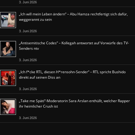
3. Juni 2026
„Ich will mein Leben ändern“ – Abu Hamza rechtfertigt sich dafür,
weggerannt zu sein
3. Juni 2026
„Antisemitische Codes“ – Kollegah antwortet auf Vorwürfe des TV-
Senders ntv
3. Juni 2026
„Ich f*cke RTL, diesen H*rensohn-Sender“ – RTL spricht Bushido
direkt auf seinen Diss an
3. Juni 2026
„Take me Späti“-Moderatorin Sara Arslan enthüllt, welcher Rapper
ihr heimlicher Crush ist
3. Juni 2026