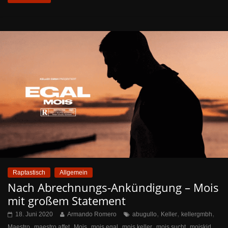
Raptastisch
Allgemein
Nach Abrechnungs-Ankündigung – Mois
mit großem Statement
,
,
,
18. Juni 2020
Armando Romero
abugullo
Keller
kellergmbh
,
,
,
,
,
,
Maestro
maestro affet
Mois
mois egal
mois keller
mois sucht
moiskid