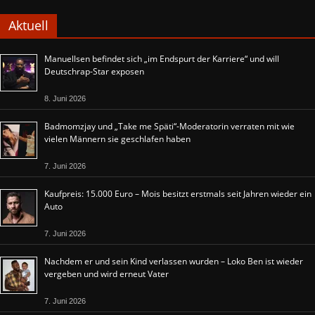
Aktuell
Manuellsen befindet sich „im Endspurt der Karriere“ und will
Deutschrap-Star exposen
8. Juni 2026
Badmomzjay und „Take me Späti“-Moderatorin verraten mit wie
vielen Männern sie geschlafen haben
7. Juni 2026
Kaufpreis: 15.000 Euro – Mois besitzt erstmals seit Jahren wieder ein
Auto
7. Juni 2026
Nachdem er und sein Kind verlassen wurden – Loko Ben ist wieder
vergeben und wird erneut Vater
7. Juni 2026