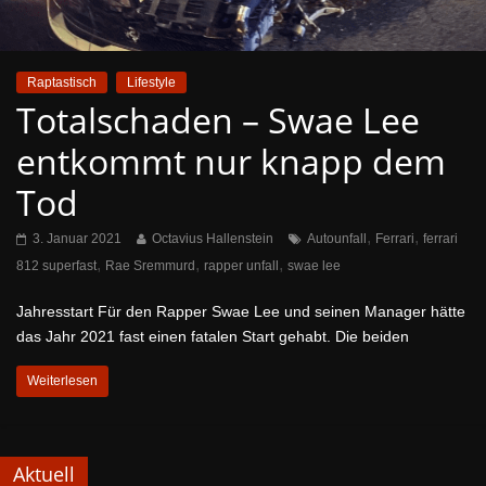
Raptastisch
Lifestyle
Totalschaden – Swae Lee
entkommt nur knapp dem
Tod
,
,
3. Januar 2021
Octavius Hallenstein
Autounfall
Ferrari
ferrari
,
,
,
812 superfast
Rae Sremmurd
rapper unfall
swae lee
Jahresstart Für den Rapper Swae Lee und seinen Manager hätte
das Jahr 2021 fast einen fatalen Start gehabt. Die beiden
Weiterlesen
Aktuell