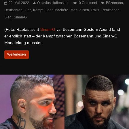
,
22. Mai 2022
Octavius Hallenstein
0 Comment
Bözemann
,
,
,
,
,
,
,
Deutschrap
Fler
Kampf
Leon Machére
Manuellsen
Ra'is
Reaktionen
,
Sieg
Sinan-G
(Foto: Raptastisch)
Sinan-G
vs. Bözemann Gestern Abend fand
er endlich statt – der Kampf zwischen Bözemann und Sinan-G.
Monatelang mussten
Weiterlesen