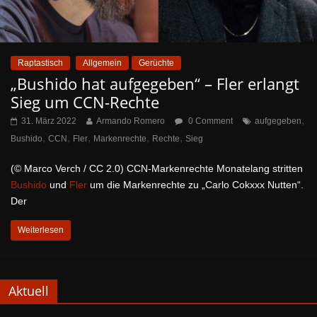
Raptastisch
Allgemein
Gerüchte
„Bushido hat aufgegeben“ – Fler erlangt
Sieg um CCN-Rechte
,
31. März 2022
Armando Romero
0 Comment
aufgegeben
,
,
,
,
,
Bushido
CCN
Fler
Markenrechte
Rechte
Sieg
(© Marco Verch / CC 2.0) CCN-Markenrechte Monatelang stritten
Bushido
und
Fler
um die Markenrechte zu „Carlo Cokxxx Nutten“.
Der
Weiterlesen
Aktuell