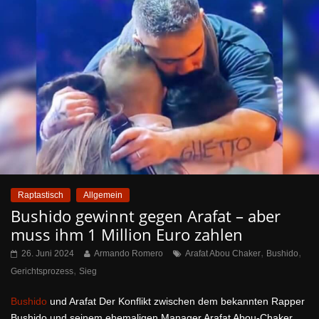
Raptastisch
Allgemein
Bushido gewinnt gegen Arafat – aber
muss ihm 1 Million Euro zahlen
,
,
26. Juni 2024
Armando Romero
Arafat Abou Chaker
Bushido
,
Gerichtsprozess
Sieg
Bushido
und Arafat Der Konflikt zwischen dem bekannten Rapper
Bushido und seinem ehemaligen Manager Arafat Abou-Chaker