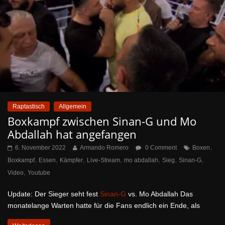
Raptastisch
Allgemein
Boxkampf zwischen Sinan-G und Mo
Abdallah hat angefangen
,
6. November 2022
Armando Romero
0 Comment
Boxen
,
,
,
,
,
,
,
Boxkampf
Essen
Kämpfer
Live-Stream
mo abdallah
Sieg
Sinan-G
,
Video
Youtube
Update: Der Sieger seht fest
Sinan-G
vs. Mo Abdallah Das
monatelange Warten hatte für die Fans endlich ein Ende, als