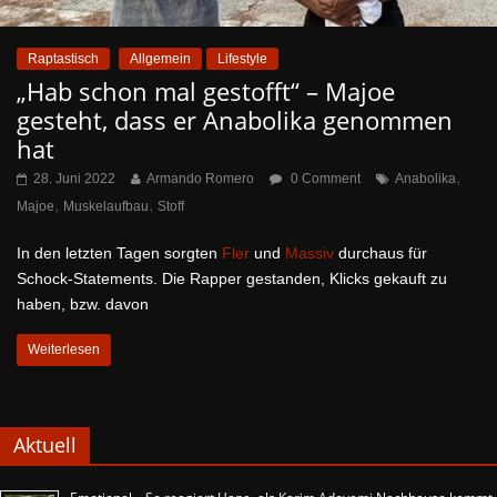
Raptastisch
Allgemein
Lifestyle
„Hab schon mal gestofft“ – Majoe
gesteht, dass er Anabolika genommen
hat
,
28. Juni 2022
Armando Romero
0 Comment
Anabolika
,
,
Majoe
Muskelaufbau
Stoff
In den letzten Tagen sorgten
Fler
und
Massiv
durchaus für
Schock-Statements. Die Rapper gestanden, Klicks gekauft zu
haben, bzw. davon
Weiterlesen
Aktuell