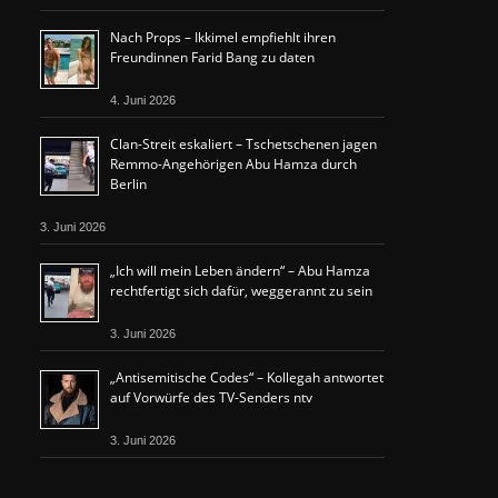
Nach Props – Ikkimel empfiehlt ihren
Freundinnen Farid Bang zu daten
4. Juni 2026
Clan-Streit eskaliert – Tschetschenen jagen
Remmo-Angehörigen Abu Hamza durch
Berlin
3. Juni 2026
„Ich will mein Leben ändern“ – Abu Hamza
rechtfertigt sich dafür, weggerannt zu sein
3. Juni 2026
„Antisemitische Codes“ – Kollegah antwortet
auf Vorwürfe des TV-Senders ntv
3. Juni 2026