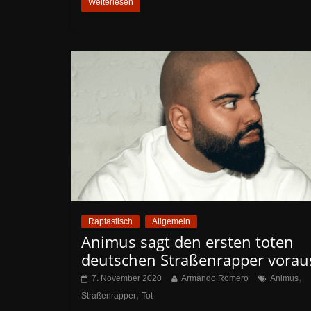
Weiterlesen
Raptastisch
Allgemein
Animus sagt den ersten toten
deutschen Straßenrapper vorau
,
7. November 2020
Armando Romero
Animus
,
Straßenrapper
Tot