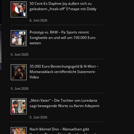
50 Cent-Ex Daphne Joy äußert sich zu
geleaktem „freak-off“ S*xtape mit Diddy
6. Juni 2026
Prototyp vs. RAW – Pa Sports nimmt
Songbattle an und will um 100.000 Euro
wetten
5. Juni 2026
35.000 Euro Bestechungsgeld & N-Wort –
Montanablack veröffentlicht Statement-
Video
5. Juni 2026
„Mein Vater“ – Die Tochter von Loredana
sagt bewegende Worte zu Karim Adeyemi
5. Juni 2026
Nach Ikkimel Diss – Manuellsen gibt