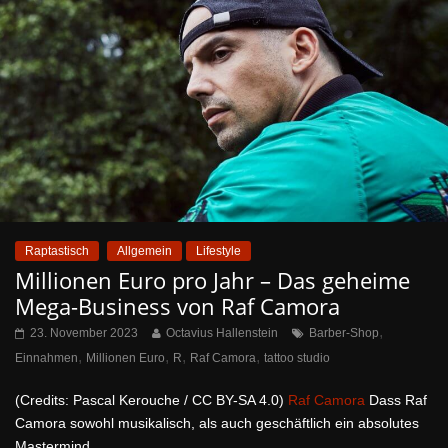
Raptastisch
Allgemein
Lifestyle
Millionen Euro pro Jahr – Das geheime
Mega-Business von Raf Camora
,
23. November 2023
Octavius Hallenstein
Barber-Shop
,
,
,
,
Einnahmen
Millionen Euro
R
Raf Camora
tattoo studio
(Credits: Pascal Kerouche / CC BY-SA 4.0)
Raf Camora
Dass Raf
Camora sowohl musikalisch, als auch geschäftlich ein absolutes
Mastermind