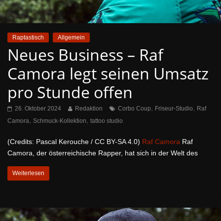
Raptastisch
Allgemein
Neues Business – Raf
Camora legt seinen Umsatz
pro Stunde offen
,
,
26. Oktober 2024
Redaktion
Corbo Coup
Friseur-Studio
Raf
,
,
Camora
Schmuck-Kollektion
tattoo studio
(Credits: Pascal Kerouche / CC BY-SA 4.0)
Raf Camora
Raf
Camora, der österreichische Rapper, hat sich in der Welt des
Weiterlesen