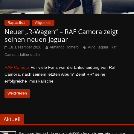
Raptastisch
Allgemein
Neuer „R-Wagen“ – RAF Camora zeigt
seinen neuen Jaguar
,
,
18. Dezember 2020
Armando Romero
Auto
jaguar
Raf
,
Camora
tattoo studio
RAF Camora
Für viele Fans war die Entscheidung von Raf
Camora, nach seinem letzten Album“ Zenit RR“ seine
erfolgreiche musikalische
Weiterlesen
Aktuell
Badmomzjay und „Take me Späti“-Moderatorin verraten mit wie