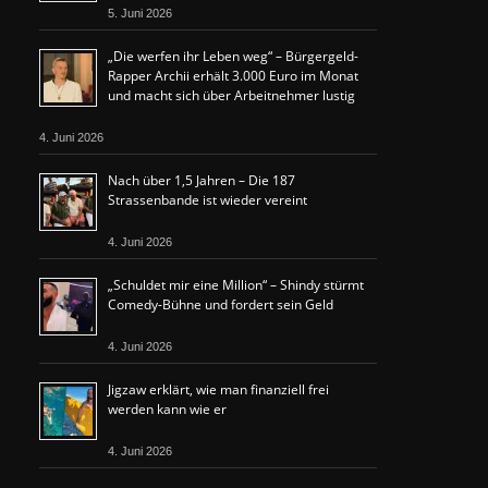
5. Juni 2026
„Die werfen ihr Leben weg“ – Bürgergeld-
Rapper Archii erhält 3.000 Euro im Monat
und macht sich über Arbeitnehmer lustig
4. Juni 2026
Nach über 1,5 Jahren – Die 187
Strassenbande ist wieder vereint
4. Juni 2026
„Schuldet mir eine Million“ – Shindy stürmt
Comedy-Bühne und fordert sein Geld
4. Juni 2026
Jigzaw erklärt, wie man finanziell frei
werden kann wie er
4. Juni 2026