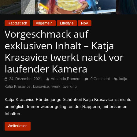
Raptastisch
Allgemein
Lifestyle
NoA
Vorgeschmack auf
exklusiven Inhalt – Katja
Krasavice twerkt nackt vor
laufender Kamera
,
24. Dezember 2021
Armando Romero
0 Comment
katja
,
,
,
Katja Krasavice
krasavice
twerk
twerking
Katja Krasavice Für die junge Schönheit Katja Krasavice ist nichts
unmöglich. Immer wieder gelingt es der Rapperin, mit brisanten
Inhalten
Weiterlesen