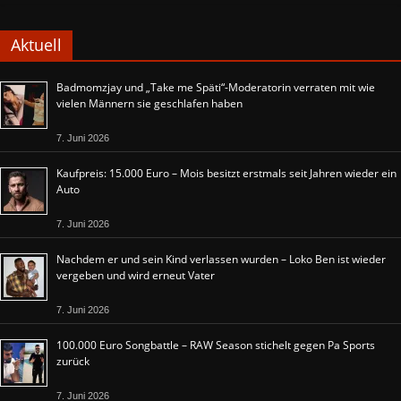
Aktuell
Badmomzjay und „Take me Späti“-Moderatorin verraten mit wie
vielen Männern sie geschlafen haben
7. Juni 2026
Kaufpreis: 15.000 Euro – Mois besitzt erstmals seit Jahren wieder ein
Auto
7. Juni 2026
Nachdem er und sein Kind verlassen wurden – Loko Ben ist wieder
vergeben und wird erneut Vater
7. Juni 2026
100.000 Euro Songbattle – RAW Season stichelt gegen Pa Sports
zurück
7. Juni 2026