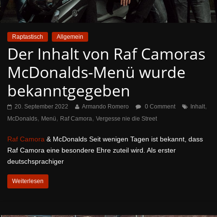
Raptastisch
Allgemein
Der Inhalt von Raf Camoras
McDonalds-Menü wurde
bekanntgegeben
,
20. September 2022
Armando Romero
0 Comment
Inhalt
,
,
,
McDonalds
Menü
Raf Camora
Vergesse nie die Street
Raf Camora
& McDonalds Seit wenigen Tagen ist bekannt, dass
Raf Camora eine besondere Ehre zuteil wird. Als erster
deutschsprachiger
Weiterlesen