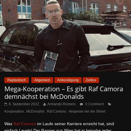
Raptastisch
Allgemein
Ankündigung
Zeitlos
Mega-Kooperation – Es gibt Raf Camora
demnächst bei McDonalds
8. September 2022
Armando Romero
0 Comment
,
,
,
Kooperation
McDonalds
Raf Camora
Vergesse nie die Street
Was
Raf Camora
im Laufe seiner Karriere erreicht hat, sind
einfach Levels! Der Rapper aus Wien hat in beinahe jeder