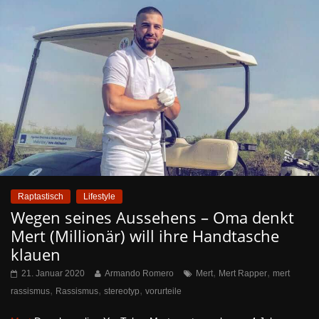
Raptastisch
Lifestyle
Wegen seines Aussehens – Oma denkt
Mert (Millionär) will ihre Handtasche
klauen
,
,
21. Januar 2020
Armando Romero
Mert
Mert Rapper
mert
,
,
,
rassismus
Rassismus
stereotyp
vorurteile