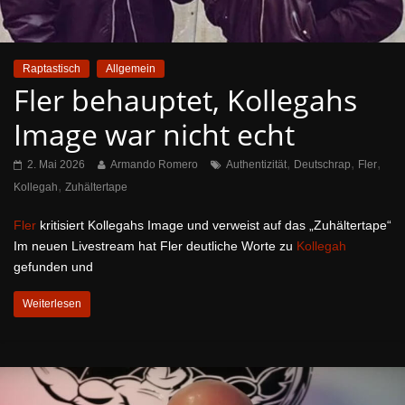
Raptastisch
Allgemein
Fler behauptet, Kollegahs
Image war nicht echt
,
,
,
2. Mai 2026
Armando Romero
Authentizität
Deutschrap
Fler
,
Kollegah
Zuhältertape
Fler
kritisiert Kollegahs Image und verweist auf das „Zuhältertape“
Im neuen Livestream hat Fler deutliche Worte zu
Kollegah
gefunden und
Weiterlesen