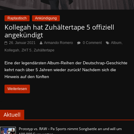
Raptastisch
Ankündigung
Kollegah hat Zuhältertape 5 offiziell
angekündigt
,
26. Januar 2021
Armando Romero
0 Comment
Album
,
,
Kollegah
ZHT 5
Zuhältertape
Eine der legendärsten Album-Reihen der Deutschrap-Geschichte
kehrt nach über 5 Jahren wieder zurück! Nachdem sich die
Hinweis auf den fünften
Weiterlesen
Aktuell
Prototyp vs. RAW – Pa Sports nimmt Songbattle an und will um