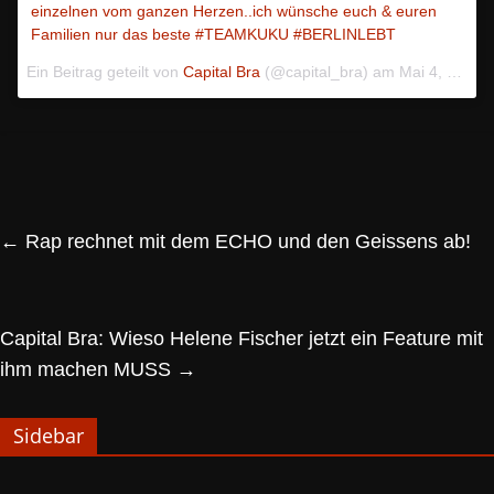
einzelnen vom ganzen Herzen..ich wünsche euch & euren
Familien nur das beste #TEAMKUKU #BERLINLEBT
Ein Beitrag geteilt von
Capital Bra
(@capital_bra) am
Mai 4, 2018 um 4:35 PDT
←
Rap rechnet mit dem ECHO und den Geissens ab!
Capital Bra: Wieso Helene Fischer jetzt ein Feature mit
ihm machen MUSS
→
Sidebar