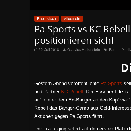
Raptastisch
Allgemein
Pa Sports vs KC Rebell
positionieren sich!
20. Juli 2018
Octavius Hallenstein
Banger Musik
D
Gestern Abend veröffentlichte
Pa Sports
sei
und Partner
KC Rebell
. Der Essener Life is 
auf, die er dem Ex-Banger an den Kopf warf
Rebell das Banger-Camp aus Geld-Interessen
Aktionen gegen Pa Sports fährt.
Der Track ging sofort auf den ersten Platz 