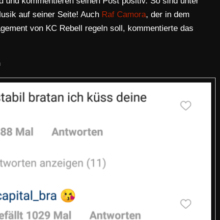
nd und kommentieren seinen Post positiv. So sind unter
usik auf seiner Seite! Auch
Raf Camora
, der in dem
gement von KC Rebell regeln soll, kommentierte das
n