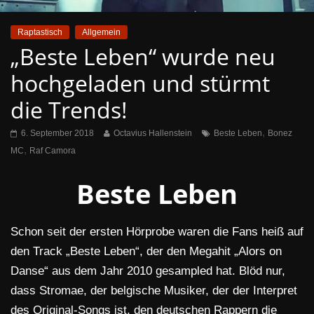
Raptastisch
Allgemein
„Beste Leben“ wurde neu
hochgeladen und stürmt
die Trends!
,
6. September 2018
Octavius Hallenstein
Beste Leben
Bonez
,
MC
Raf Camora
Beste Leben
Schon seit der ersten Hörprobe waren die Fans heiß auf
den Track „Beste Leben“, der den Megahit „Alors on
Danse“ aus dem Jahr 2010 gesampled hat. Blöd nur,
dass Stromae, der belgische Musiker, der der Interpret
des Original-Songs ist, den deutschen Rappern die