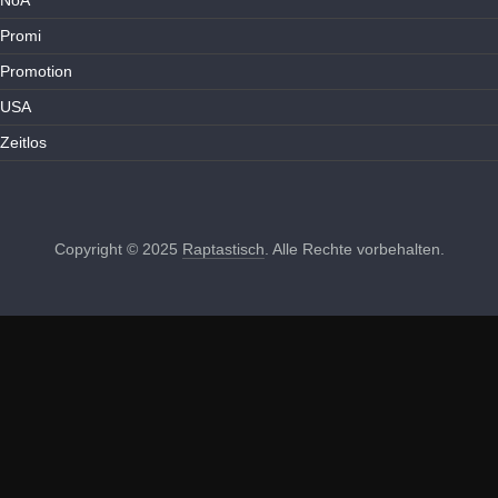
NoA
Promi
Promotion
USA
Zeitlos
Copyright © 2025
Raptastisch
. Alle Rechte vorbehalten.