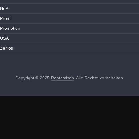
NoA
Promi
Promotion
USA
Zeitlos
Copyright © 2025
Raptastisch
. Alle Rechte vorbehalten.