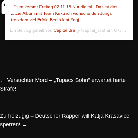
Album kommt Freitag 02.11.18 Nur digital ! Das ist das
letzte Album mit Team Kuku ich wünsche den Jungs
trotzdem viel Erfolg Berlin lebt #egj
Ein Beitrag geteilt von
Capital Bra
(@capital_bra) am
Okt 30, 2018 um 8:38 PDT
←
Versuchter Mord – „Tupacs Sohn“ erwartet harte
Strafe!
Zu freizügig – Deutscher Rapper will Katja Krasavice
sperren!
→