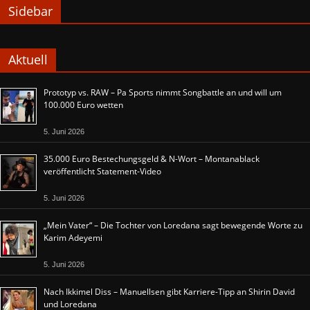
Sidebar
Aktuell
Prototyp vs. RAW – Pa Sports nimmt Songbattle an und will um
100.000 Euro wetten
5. Juni 2026
35.000 Euro Bestechungsgeld & N-Wort – Montanablack
veröffentlicht Statement-Video
5. Juni 2026
„Mein Vater“ – Die Tochter von Loredana sagt bewegende Worte zu
Karim Adeyemi
5. Juni 2026
Nach Ikkimel Diss – Manuellsen gibt Karriere-Tipp an Shirin David
und Loredana