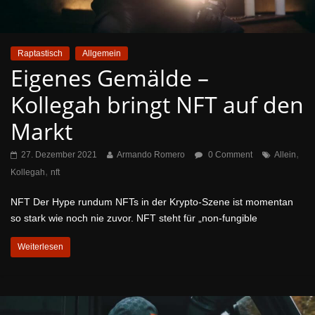
Raptastisch
Allgemein
Eigenes Gemälde –
Kollegah bringt NFT auf den
Markt
,
27. Dezember 2021
Armando Romero
0 Comment
Allein
,
Kollegah
nft
NFT Der Hype rundum NFTs in der Krypto-Szene ist momentan
so stark wie noch nie zuvor. NFT steht für „non-fungible
Weiterlesen