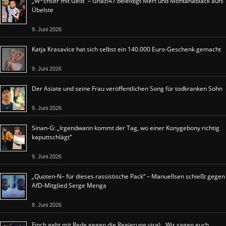
„W*chser mit Geld“ – Ghazi47 beleidigt Mert und Montanablack aufs
Übelste
9. Juni 2026
Katja Krasavice hat sich selbst ein 140.000 Euro-Geschenk gemacht
9. Juni 2026
Der Asiate und seine Frau veröffentlichen Song für todkranken Sohn
9. Juni 2026
Sinan-G: „Irgendwann kommt der Tag, wo einer Konygebony richtig
kaputtschlägt“
9. Juni 2026
„Quoten-N– für dieses rassistische Pack“ – Manuellsen schießt gegen
AfD-Mitglied Serge Menga
8. Juni 2026
Finch geht mit Rede gegen die Regierung viral: „Wir sagen euch,