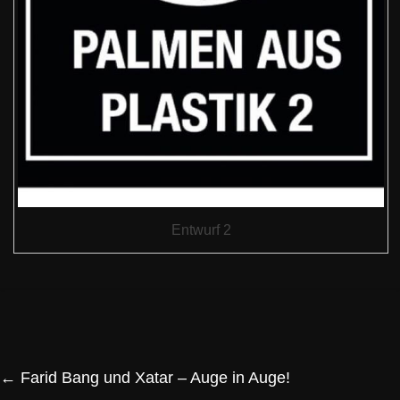
Entwurf 2
←
Farid Bang und Xatar – Auge in Auge!