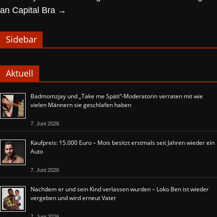
an Capital Bra
→
Sidebar
Aktuell
Badmomzjay und „Take me Späti“-Moderatorin verraten mit wie
vielen Männern sie geschlafen haben
7. Juni 2026
Kaufpreis: 15.000 Euro – Mois besitzt erstmals seit Jahren wieder ein
Auto
7. Juni 2026
Nachdem er und sein Kind verlassen wurden – Loko Ben ist wieder
vergeben und wird erneut Vater
7. Juni 2026