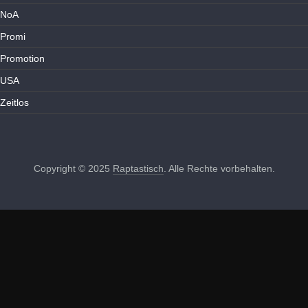
NoA
Promi
Promotion
USA
Zeitlos
Copyright © 2025
Raptastisch
. Alle Rechte vorbehalten.