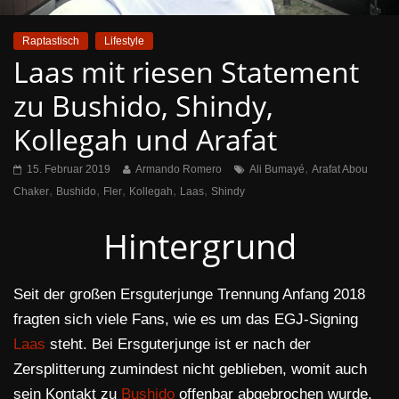
Raptastisch
Lifestyle
Laas mit riesen Statement
zu Bushido, Shindy,
Kollegah und Arafat
,
15. Februar 2019
Armando Romero
Ali Bumayé
Arafat Abou
,
,
,
,
,
Chaker
Bushido
Fler
Kollegah
Laas
Shindy
Hintergrund
Seit der großen Ersguterjunge Trennung Anfang 2018
fragten sich viele Fans, wie es um das EGJ-Signing
Laas
steht. Bei Ersguterjunge ist er nach der
Zersplitterung zumindest nicht geblieben, womit auch
sein Kontakt zu
Bushido
offenbar abgebrochen wurde.