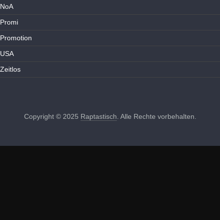
NoA
Promi
Promotion
USA
Zeitlos
Copyright © 2025
Raptastisch
. Alle Rechte vorbehalten.