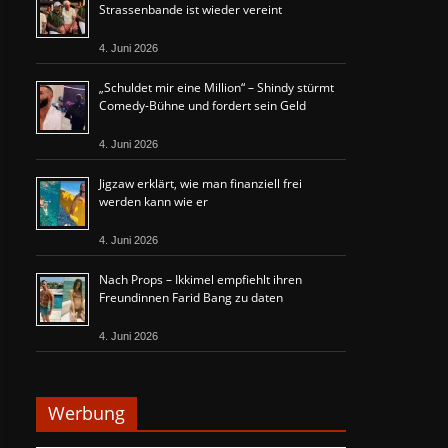
Strassenbande ist wieder vereint
4. Juni 2026
„Schuldet mir eine Million“ – Shindy stürmt
Comedy-Bühne und fordert sein Geld
4. Juni 2026
Jigzaw erklärt, wie man finanziell frei
werden kann wie er
4. Juni 2026
Nach Props – Ikkimel empfiehlt ihren
Freundinnen Farid Bang zu daten
4. Juni 2026
Werbung