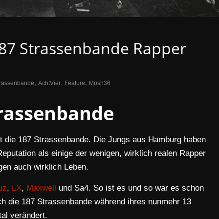
187 Strassenbande Rapper
,
,
,
trassenbande
AchtVier
Feature
Mosh36
trassenbande
ennt die 187 Strassenbande. Die Jungs aus Hamburg haben
 Reputation als einige der wenigen, wirklich realen Rapper
agen auch wirklich Leben.
uz
,
LX
,
Maxwell
und Sa4. So ist es und so war es schon
ich die 187 Strassenbande während ihres nunmehr 13
al verändert.