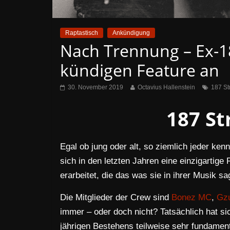
Raptastisch
Ankündigung
Nach Trennung – Ex-
kündigen Feature an
30. November 2019
Octavius Hallenstein
187 S
187 S
Egal ob jung oder alt, so ziemlich jeder k
sich in den letzten Jahren eine einzigartige
erarbeitet, die das was sie in ihrer Musik s
Die Mitglieder der Crew sind
Bonez MC
,
Gz
immer – oder doch nicht? Tatsächlich hat s
jährigen Bestehens teilweise sehr fundament