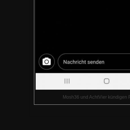
Mosh36 und AchtVier kündigen 