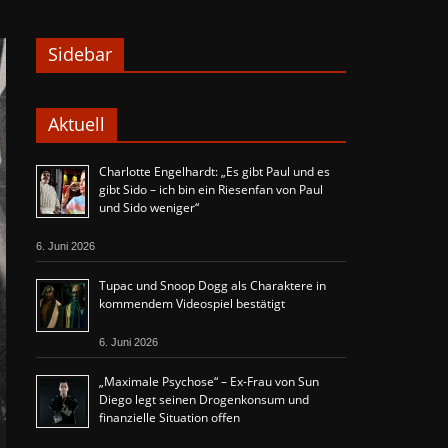
Sidebar
Aktuell
Charlotte Engelhardt: „Es gibt Paul und es
gibt Sido – ich bin ein Riesenfan von Paul
und Sido weniger“
6. Juni 2026
Tupac und Snoop Dogg als Charaktere in
kommendem Videospiel bestätigt
6. Juni 2026
„Maximale Psychose“ – Ex-Frau von Sun
Diego legt seinen Drogenkonsum und
finanzielle Situation offen