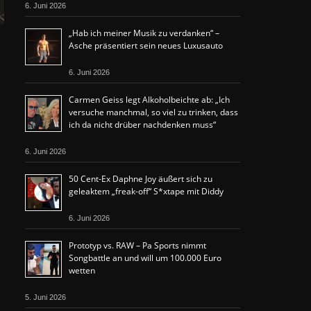
6. Juni 2026
„Hab ich meiner Musik zu verdanken“ –
Asche präsentiert sein neues Luxusauto
6. Juni 2026
Carmen Geiss legt Alkoholbeichte ab: „Ich
versuche manchmal, so viel zu trinken, dass
ich da nicht drüber nachdenken muss“
6. Juni 2026
50 Cent-Ex Daphne Joy äußert sich zu
geleaktem „freak-off“ S*xtape mit Diddy
6. Juni 2026
Prototyp vs. RAW – Pa Sports nimmt
Songbattle an und will um 100.000 Euro
wetten
5. Juni 2026