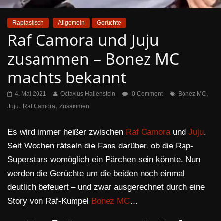
Raptastisch
Allgemein
Gerüchte
Raf Camora und Juju
zusammen – Bonez MC
machts bekannt
,
4. Mai 2021
Octavius Hallenstein
0 Comment
Bonez MC
,
,
Juju
Raf Camora
Zusammen
Es wird immer heißer zwischen
Raf Camora
und
Juju
.
Seit Wochen rätseln die Fans darüber, ob die Rap-
Superstars womöglich ein Pärchen sein könnte. Nun
werden die Gerüchte um die beiden noch einmal
deutlich befeuert – und zwar ausgerechnet durch eine
Story von Raf-Kumpel
Bonez MC
…