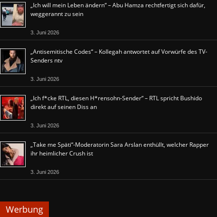
„Ich will mein Leben ändern“ – Abu Hamza rechtfertigt sich dafür,
weggerannt zu sein
3. Juni 2026
„Antisemitische Codes“ – Kollegah antwortet auf Vorwürfe des TV-
Senders ntv
3. Juni 2026
„Ich f*cke RTL, diesen H*rensohn-Sender“ – RTL spricht Bushido
direkt auf seinen Diss an
3. Juni 2026
„Take me Späti“-Moderatorin Sara Arslan enthüllt, welcher Rapper
ihr heimlicher Crush ist
3. Juni 2026
Werbung