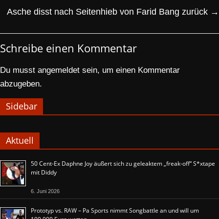
Asche disst nach Seitenhieb von Farid Bang zurück
→
Schreibe einen Kommentar
Du musst
angemeldet
sein, um einen Kommentar
abzugeben.
Sidebar
Aktuell
50 Cent-Ex Daphne Joy äußert sich zu geleaktem „freak-off“ S*xtape
mit Diddy
6. Juni 2026
Prototyp vs. RAW – Pa Sports nimmt Songbattle an und will um