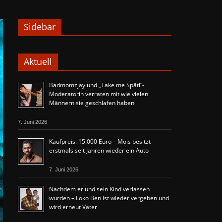
Sidebar
Aktuell
Badmomzjay und „Take me Späti“-
Moderatorin verraten mit wie vielen
Männern sie geschlafen haben
7. Juni 2026
Kaufpreis: 15.000 Euro – Mois besitzt
erstmals seit Jahren wieder ein Auto
7. Juni 2026
Nachdem er und sein Kind verlassen
wurden – Loko Ben ist wieder vergeben und
wird erneut Vater