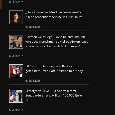
6. Juni 2026
„Hab ich meiner Musik zu verdanken“ –
Asche präsentiert sein neues Luxusauto
6. Juni 2026
Carmen Geiss legt Alkoholbeichte ab: „Ich
versuche manchmal, so viel zu trinken, dass
ich da nicht drüber nachdenken muss“
6. Juni 2026
50 Cent-Ex Daphne Joy äußert sich zu
geleaktem „freak-off“ S*xtape mit Diddy
6. Juni 2026
Prototyp vs. RAW – Pa Sports nimmt
Songbattle an und will um 100.000 Euro
wetten
5. Juni 2026