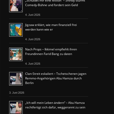
„Schuldet mir eine Million“ – Shindy stürmt
Comedy-Bühne und fordert sein Geld
4. Juni 2026
Jigzaw erklärt, wie man finanziell frei
werden kann wie er
4. Juni 2026
Nach Props – Ikkimel empfiehlt ihren
Freundinnen Farid Bang zu daten
4. Juni 2026
Clan-Streit eskaliert – Tschetschenen jagen
Remmo-Angehörigen Abu Hamza durch
Berlin
3. Juni 2026
„Ich will mein Leben ändern“ – Abu Hamza
rechtfertigt sich dafür, weggerannt zu sein