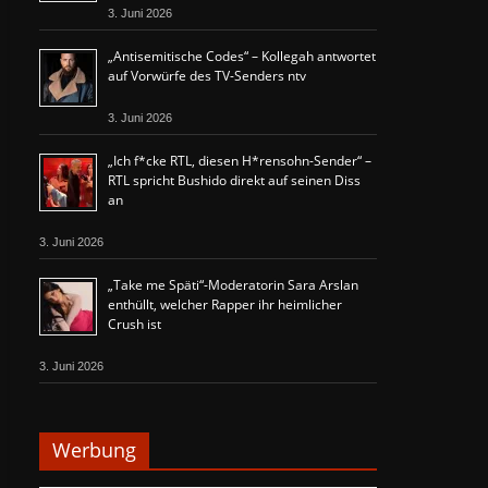
3. Juni 2026
„Antisemitische Codes“ – Kollegah antwortet
auf Vorwürfe des TV-Senders ntv
3. Juni 2026
„Ich f*cke RTL, diesen H*rensohn-Sender“ –
RTL spricht Bushido direkt auf seinen Diss
an
3. Juni 2026
„Take me Späti“-Moderatorin Sara Arslan
enthüllt, welcher Rapper ihr heimlicher
Crush ist
3. Juni 2026
Werbung