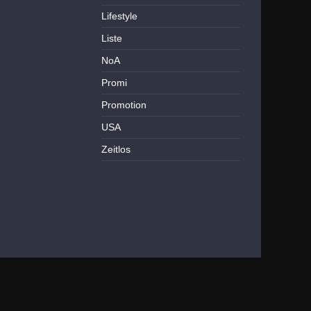
Lifestyle
Liste
NoA
Promi
Promotion
USA
Zeitlos