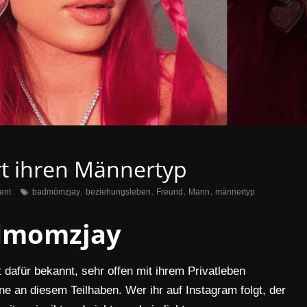
t ihren Männertyp
,
,
,
,
ent
badmómzjay
beziehungsleben
Freund
Mann
männertyp
dmomzjay
 dafür bekannt, sehr offen mit ihrem Privatleben
e an diesem Teilhaben. Wer ihr auf Instagram folgt, der